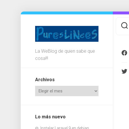
Saltar
al
contenido
La WeBlog de quien sabe que
cosa!!!
Archivos
Lo más nuevo
Instalar Laravel 9 en debian