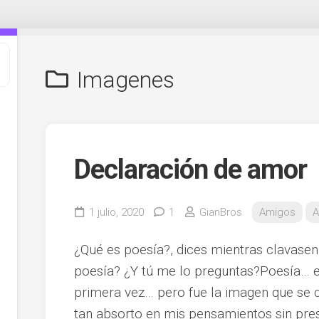
Imagenes
Declaración de amor
1 julio, 2020
1
GianBros
Amigos
A
¿Qué es poesía?, dices mientras clavasen 
poesía? ¿Y tú me lo preguntas?Poesía… er
primera vez… pero fue la imagen que se 
tan absorto en mis pensamientos sin pres