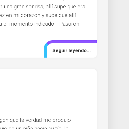
n una gran sonrisa, allí supe que era
dez en mi corazón y supe que allí
ra el momento indicado… Pasaron
Seguir leyendo...
gen que la verdad me produjo
o de un niña hacia su tío, la