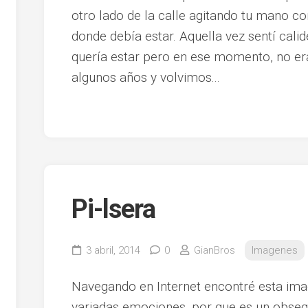
otro lado de la calle agitando tu mano co
donde debía estar. Aquella vez sentí cali
quería estar pero en ese momento, no e
algunos años y volvimos...
Pi-lsera
3 abril, 2014
0
GianBros
Imagenes
Navegando en Internet encontré esta ima
variadas emociones, por que es un obsequi