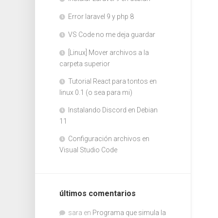
Error laravel 9 y php 8
VS Code no me deja guardar
[Linux] Mover archivos a la
carpeta superior
Tutorial React para tontos en
linux 0.1 (o sea para mi)
Instalando Discord en Debian
11
Configuración archivos en
Visual Studio Code
últimos comentarios
sara
en
Programa que simula la