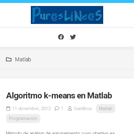
Saltar
al
contenido
Matlab
Algoritmo k-means en Matlab
11 diciembre, 2012
1
GianBros
Matlab
Programación
Método de análisis de agrupamiento cuyo objetivo es